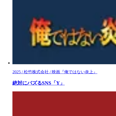
2025 / 松竹株式会社 / 映画『俺ではない炎上』
絶対にバズるSNS「Y」