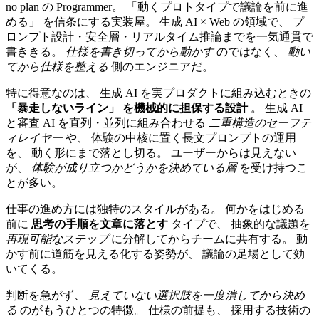
no plan の Programmer。 「動くプロトタイプで議論を前に進
める」 を信条にする実装屋。 生成 AI × Web の領域で、 プ
ロンプト設計・安全層・リアルタイム推論までを一気通貫で
書ききる。
仕様を書き切ってから動かす
のではなく、
動い
てから仕様を整える
側のエンジニアだ。
特に得意なのは、 生成 AI を実プロダクトに組み込むときの
「暴走しないライン」 を機械的に担保する設計
。 生成 AI
と審査 AI を直列・並列に組み合わせる
二重構造のセーフテ
ィレイヤー
や、 体験の中核に置く長文プロンプトの運用
を、 動く形にまで落とし切る。 ユーザーからは見えない
が、
体験が成り立つかどうかを決めている層
を受け持つこ
とが多い。
仕事の進め方には独特のスタイルがある。 何かをはじめる
前に
思考の手順を文章に落とす
タイプで、 抽象的な議題を
再現可能なステップ
に分解してからチームに共有する。 動
かす前に道筋を見える化する姿勢が、 議論の足場として効
いてくる。
判断を急がず、
見えていない選択肢を一度潰してから決め
る
のがもうひとつの特徴。 仕様の前提も、 採用する技術の