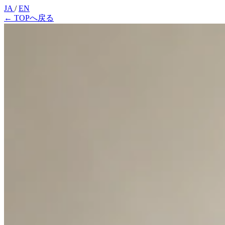
JA
/
EN
←
TOPへ戻る