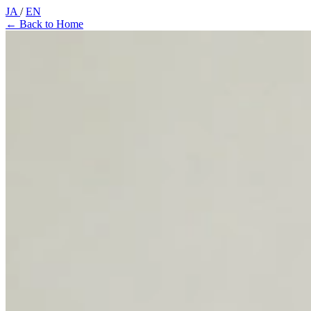
JA
/
EN
←
Back to Home