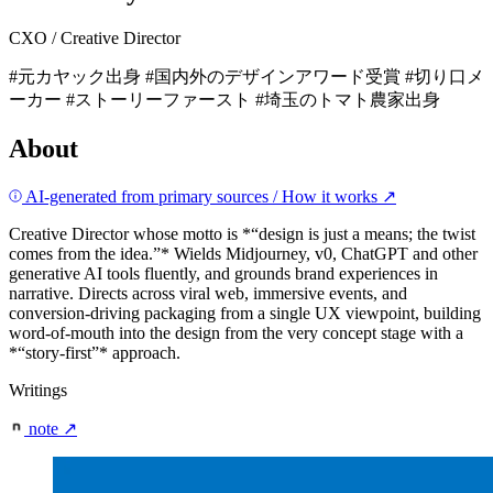
CXO / Creative Director
#元カヤック出身
#国内外のデザインアワード受賞
#切り口メ
ーカー
#ストーリーファースト
#埼玉のトマト農家出身
About
AI-generated from primary sources
/
How it works
↗
Creative Director whose motto is *“design is just a means; the twist
comes from the idea.”* Wields Midjourney, v0, ChatGPT and other
generative AI tools fluently, and grounds brand experiences in
narrative. Directs across viral web, immersive events, and
conversion-driving packaging from a single UX viewpoint, building
word-of-mouth into the design from the very concept stage with a
*“story-first”* approach.
Writings
note
↗